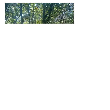
Therapie- en coachingspraktijk Bianca Vos
biancavos14@gmail.com
Oosterhout
0651581023
KVK-nummer:
72977094
BIG-nummer:
99007233730